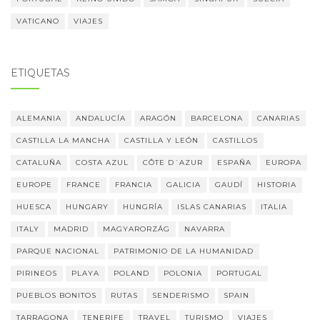
VATICANO
VIAJES
ETIQUETAS
ALEMANIA
ANDALUCÍA
ARAGÓN
BARCELONA
CANARIAS
CASTILLA LA MANCHA
CASTILLA Y LEÓN
CASTILLOS
CATALUÑA
COSTA AZUL
CÔTE D´AZUR
ESPAÑA
EUROPA
EUROPE
FRANCE
FRANCIA
GALICIA
GAUDÍ
HISTORIA
HUESCA
HUNGARY
HUNGRÍA
ISLAS CANARIAS
ITALIA
ITALY
MADRID
MAGYARORZÁG
NAVARRA
PARQUE NACIONAL
PATRIMONIO DE LA HUMANIDAD
PIRINEOS
PLAYA
POLAND
POLONIA
PORTUGAL
PUEBLOS BONITOS
RUTAS
SENDERISMO
SPAIN
TARRAGONA
TENERIFE
TRAVEL
TURISMO
VIAJES