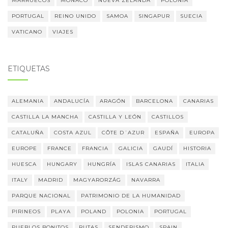
MARRUECOS
MÓNACO
NUEVA ZELANDA
POLONIA
PORTUGAL
REINO UNIDO
SAMOA
SINGAPUR
SUECIA
VATICANO
VIAJES
ETIQUETAS
ALEMANIA
ANDALUCÍA
ARAGÓN
BARCELONA
CANARIAS
CASTILLA LA MANCHA
CASTILLA Y LEÓN
CASTILLOS
CATALUÑA
COSTA AZUL
CÔTE D´AZUR
ESPAÑA
EUROPA
EUROPE
FRANCE
FRANCIA
GALICIA
GAUDÍ
HISTORIA
HUESCA
HUNGARY
HUNGRÍA
ISLAS CANARIAS
ITALIA
ITALY
MADRID
MAGYARORZÁG
NAVARRA
PARQUE NACIONAL
PATRIMONIO DE LA HUMANIDAD
PIRINEOS
PLAYA
POLAND
POLONIA
PORTUGAL
PUEBLOS BONITOS
RUTAS
SENDERISMO
SPAIN