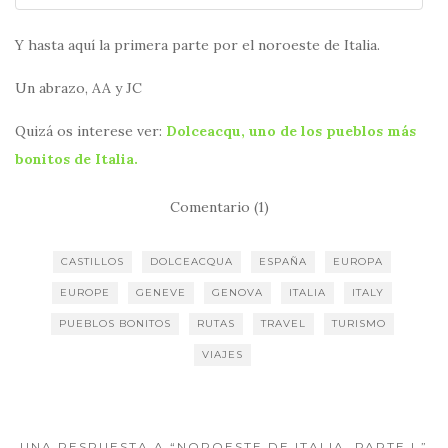
Y hasta aquí la primera parte por el noroeste de Italia.
Un abrazo, AA y JC
Quizá os interese ver:
Dolceacqu, uno de los pueblos más
bonitos de Italia.
Comentario (1)
CASTILLOS
DOLCEACQUA
ESPAÑA
EUROPA
EUROPE
GENEVE
GENOVA
ITALIA
ITALY
PUEBLOS BONITOS
RUTAS
TRAVEL
TURISMO
VIAJES
UNA RESPUESTA A “NOROESTE DE ITALIA, PARTE I.”