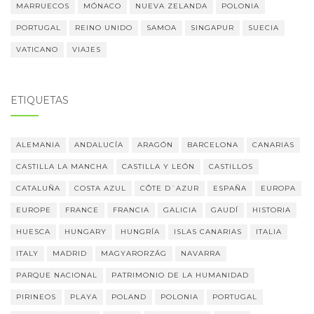
MARRUECOS
MÓNACO
NUEVA ZELANDA
POLONIA
PORTUGAL
REINO UNIDO
SAMOA
SINGAPUR
SUECIA
VATICANO
VIAJES
ETIQUETAS
ALEMANIA
ANDALUCÍA
ARAGÓN
BARCELONA
CANARIAS
CASTILLA LA MANCHA
CASTILLA Y LEÓN
CASTILLOS
CATALUÑA
COSTA AZUL
CÔTE D´AZUR
ESPAÑA
EUROPA
EUROPE
FRANCE
FRANCIA
GALICIA
GAUDÍ
HISTORIA
HUESCA
HUNGARY
HUNGRÍA
ISLAS CANARIAS
ITALIA
ITALY
MADRID
MAGYARORZÁG
NAVARRA
PARQUE NACIONAL
PATRIMONIO DE LA HUMANIDAD
PIRINEOS
PLAYA
POLAND
POLONIA
PORTUGAL