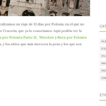
alizamos un viaje de 13 días por Polonia, en el que no
CA
o Cracovia, que ya lo conocíamos. Aquí podéis ver la
a por Polonia Parte II
,
Wroclaw
y
Ruta por Polonia
AL
a, y los sitios que más merecen la pena y los que son
ES
HU
MA
PO
SI
ET