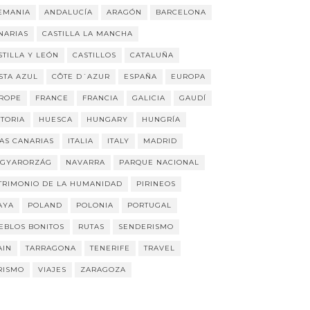
EMANIA
ANDALUCÍA
ARAGÓN
BARCELONA
NARIAS
CASTILLA LA MANCHA
STILLA Y LEÓN
CASTILLOS
CATALUÑA
STA AZUL
CÔTE D´AZUR
ESPAÑA
EUROPA
ROPE
FRANCE
FRANCIA
GALICIA
GAUDÍ
STORIA
HUESCA
HUNGARY
HUNGRÍA
LAS CANARIAS
ITALIA
ITALY
MADRID
GYARORZÁG
NAVARRA
PARQUE NACIONAL
TRIMONIO DE LA HUMANIDAD
PIRINEOS
AYA
POLAND
POLONIA
PORTUGAL
EBLOS BONITOS
RUTAS
SENDERISMO
AIN
TARRAGONA
TENERIFE
TRAVEL
RISMO
VIAJES
ZARAGOZA