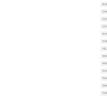
AL
CA
CA
CO
EU
HI
IS
MA
PA
PL
PU
SP
TU